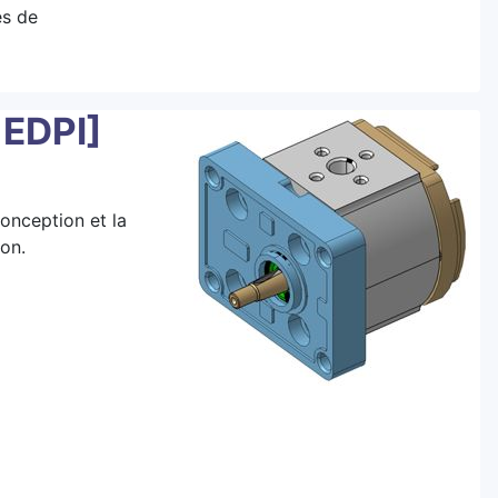
es de
 EDPI]
conception et la
ion.