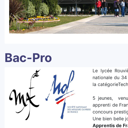
Bac-Pro
Le lycée Rouvi
nationale du 3
la catégorieTech
5 jeunes, venus
apprenti de Fran
concours presti
Une bien belle 
Apprentis de Fr