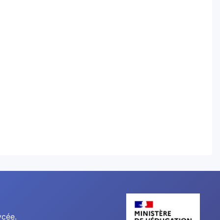
ycée.