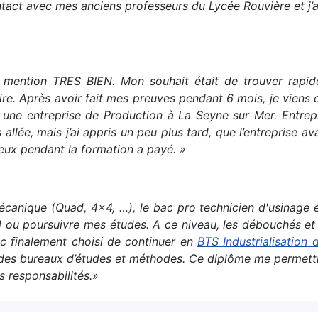
tact avec mes anciens professeurs du Lycée Rouvière et j’ai
mention TRES BIEN. Mon souhait était de trouver rapide
 faire. Après avoir fait mes preuves pendant 6 mois, je viens
ne entreprise de Production à La Seyne sur Mer. Entrepris
 allée, mais j’ai appris un peu plus tard, que l’entreprise 
eux pendant la formation a payé. »
anique (Quad, 4x4, …), le bac pro technicien d'usinage étai
ail ou poursuivre mes études. A ce niveau, les débouchés et
nc finalement choisi de continuer en
BTS Industrialisation
s bureaux d’études et méthodes. Ce diplôme me permettra d
s responsabilités.»