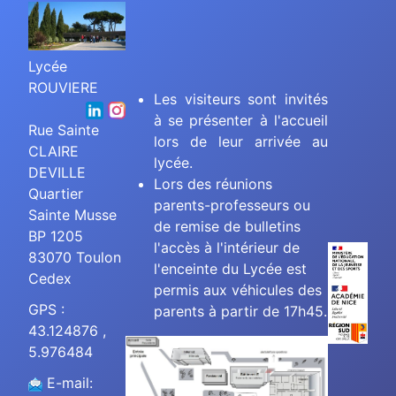
Lycée
ROUVIERE
Les visiteurs sont invités
à se présenter à l'accueil
Rue Sainte
lors de leur arrivée au
CLAIRE
lycée.
DEVILLE
Lors des réunions
Quartier
parents-professeurs ou
Sainte Musse
de remise de bulletins
BP 1205
l'accès à l'intérieur de
83070 Toulon
l'enceinte du Lycée est
Cedex
permis aux véhicules des
GPS :
parents à partir de 17h45.
43.124876 ,
5.976484
E-mail: