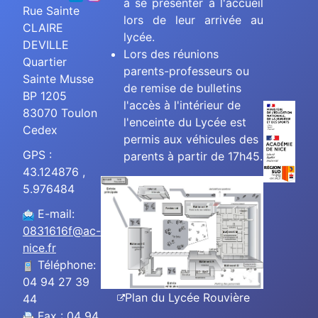
à se présenter à l'accueil
Rue Sainte
lors de leur arrivée au
CLAIRE
lycée.
DEVILLE
Lors des réunions
Quartier
parents-professeurs ou
Sainte Musse
de remise de bulletins
BP 1205
l'accès à l'intérieur de
83070 Toulon
l'enceinte du Lycée est
Cedex
permis aux véhicules des
GPS :
parents à partir de 17h45.
43.124876 ,
5.976484
E-mail:
0831616f@ac-
nice.fr
Téléphone:
04 94 27 39
Plan du Lycée Rouvière
44
Fax : 04 94