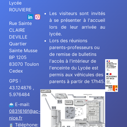
Lycée
ROUVIERE
Les visiteurs sont invités
à se présenter à l'accueil
Rue Sainte
lors de leur arrivée au
CLAIRE
lycée.
DEVILLE
Lors des réunions
Quartier
parents-professeurs ou
Sainte Musse
de remise de bulletins
BP 1205
l'accès à l'intérieur de
83070 Toulon
l'enceinte du Lycée est
Cedex
permis aux véhicules des
GPS :
parents à partir de 17h45.
43.124876 ,
5.976484
E-mail:
0831616f@ac-
nice.fr
Téléphone: