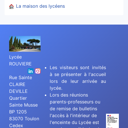
La maison des lycéens
Lycée
ROUVIERE
Les visiteurs sont invités
à se présenter à l'accueil
Rue Sainte
lors de leur arrivée au
CLAIRE
lycée.
DEVILLE
Lors des réunions
Quartier
parents-professeurs ou
Sainte Musse
de remise de bulletins
BP 1205
l'accès à l'intérieur de
83070 Toulon
l'enceinte du Lycée est
Cedex