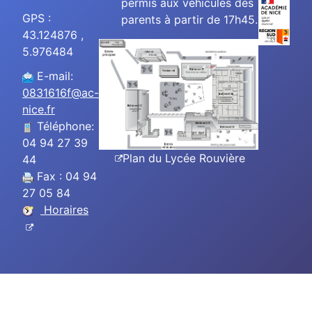
permis aux véhicules des
GPS :
parents à partir de 17h45.
43.124876 ,
5.976484
E-mail:
0831616f@ac-
nice.fr
Téléphone:
04 94 27 39
Plan du Lycée Rouvière
44
Fax : 04 94
27 05 84
Horaires