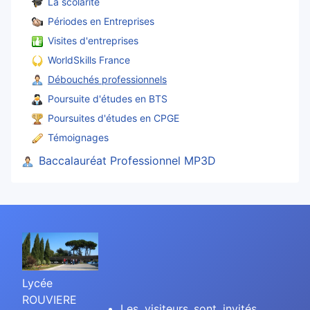
La scolarité
Périodes en Entreprises
Visites d'entreprises
WorldSkills France
Débouchés professionnels
Poursuite d'études en BTS
Poursuites d'études en CPGE
Témoignages
Baccalauréat Professionnel MP3D
Lycée
ROUVIERE
Les visiteurs sont invités