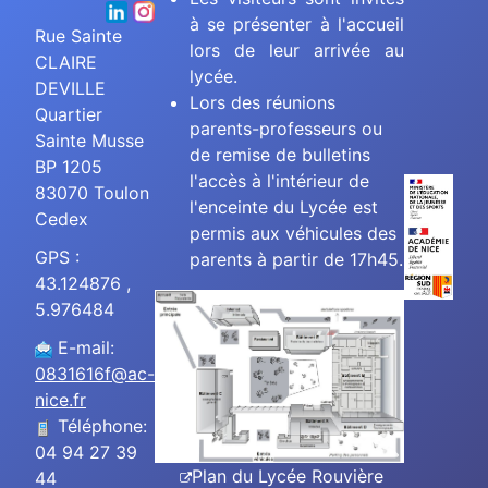
à se présenter à l'accueil
Rue Sainte
lors de leur arrivée au
CLAIRE
lycée.
DEVILLE
Lors des réunions
Quartier
parents-professeurs ou
Sainte Musse
de remise de bulletins
BP 1205
l'accès à l'intérieur de
83070 Toulon
l'enceinte du Lycée est
Cedex
permis aux véhicules des
GPS :
parents à partir de 17h45.
43.124876 ,
5.976484
E-mail:
0831616f@ac-
nice.fr
Téléphone:
04 94 27 39
Plan du Lycée Rouvière
44