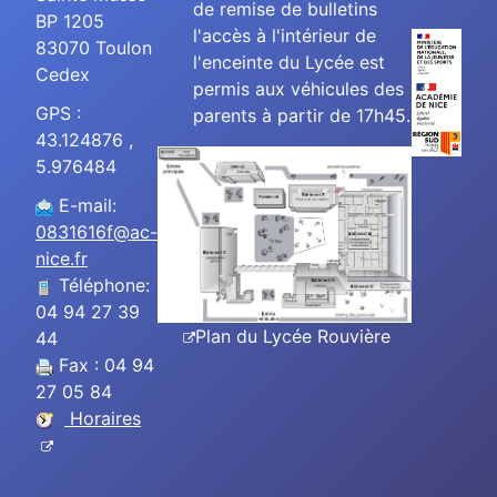
de remise de bulletins
BP 1205
l'accès à l'intérieur de
83070 Toulon
l'enceinte du Lycée est
Cedex
permis aux véhicules des
GPS :
parents à partir de 17h45.
43.124876 ,
5.976484
E-mail:
0831616f@ac-
nice.fr
Téléphone:
04 94 27 39
Plan du Lycée Rouvière
44
Fax : 04 94
27 05 84
Horaires