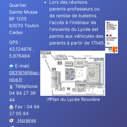
Lors des réunions
Quartier
parents-professeurs ou
Sainte Musse
de remise de bulletins
BP 1205
l'accès à l'intérieur de
83070 Toulon
l'enceinte du Lycée est
Cedex
permis aux véhicules des
GPS :
parents à partir de 17h45.
43.124876 ,
5.976484
E-mail:
0831616f@ac-
nice.fr
Téléphone:
04 94 27 39
Plan du Lycée Rouvière
44
Fax : 04 94
27 05 84
Horaires