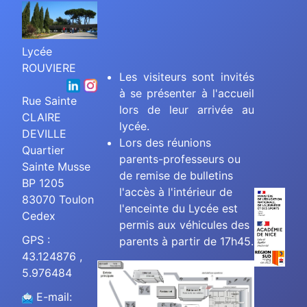
Lycée
ROUVIERE
Les visiteurs sont invités
à se présenter à l'accueil
Rue Sainte
lors de leur arrivée au
CLAIRE
lycée.
DEVILLE
Lors des réunions
Quartier
parents-professeurs ou
Sainte Musse
de remise de bulletins
BP 1205
l'accès à l'intérieur de
83070 Toulon
l'enceinte du Lycée est
Cedex
permis aux véhicules des
GPS :
parents à partir de 17h45.
43.124876 ,
5.976484
E-mail: