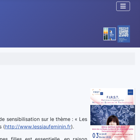
e sensibilisation sur le thème : « Les
s (
http://www.lessiaufeminin.fr
).
es filles est essentielle, en raison