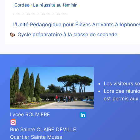
Cordée : La réussite au féminin
----------------------------
L’Unité Pédagogique pour Élèves Arrivants Allophon
Cycle préparatoire à la classe de seconde
Les visiteurs so
Lors des réunio
est permis aux 
Lycée ROUVIERE
Rue Sainte CLAIRE DEVILLE
Quartier Sainte Musse