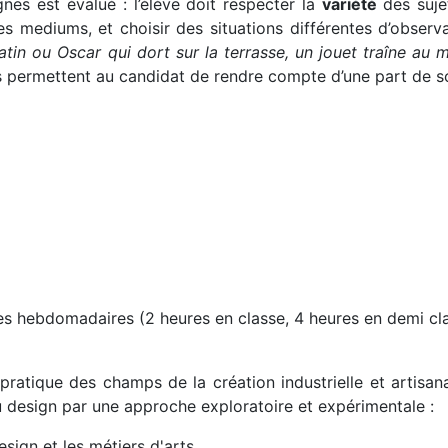
nes est évalué : l’élève doit respecter la
variété
des suje
es mediums, et choisir des situations différentes d’observ
tin ou Oscar qui dort sur la terrasse, un jouet traîne au m
ils permettent au candidat de rendre compte d’une part de s
res hebdomadaires (2 heures en classe, 4 heures en demi clas
atique des champs de la création industrielle et artisa
du design par une approche exploratoire et expérimentale :
esign et les métiers d'arts