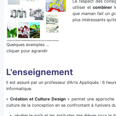
Le respect des consig
utiliser et
combiner
l
que maman fait un gra
plus intéressants qu’
Quelques exemples ...
cliquer pour agrandir
L'enseignement
Il est assuré par un professeur d’Arts Appliqués : 6 heu
Informatique.
«
Création et Culture Design
» permet une approche pr
culture de la conception en se confrontant à l’univers 
révéler le goût et les aptitudes des élèves pour le d