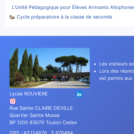
L’Unité Pédagogique pour Élèves Arrivants Allophon
Cycle préparatoire à la classe de seconde
Les visiteurs so
Lors des réunio
est permis aux 
Lycée ROUVIERE
Rue Sainte CLAIRE DEVILLE
Quartier Sainte Musse
BP 1205 83070 Toulon Cedex
GPS : 43.124876 , 5.976484