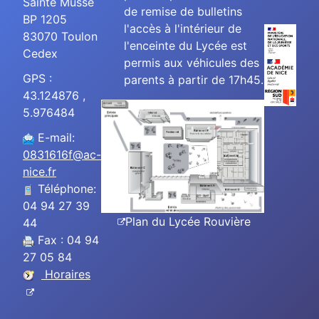
Sainte Musse
de remise de bulletins
BP 1205
l'accès à l'intérieur de
83070 Toulon
l'enceinte du Lycée est
Cedex
permis aux véhicules des
GPS :
parents à partir de 17h45.
43.124876 ,
5.976484
E-mail:
0831616f@ac-
nice.fr
Téléphone:
04 94 27 39
Plan du Lycée Rouvière
44
Fax : 04 94
27 05 84
Horaires