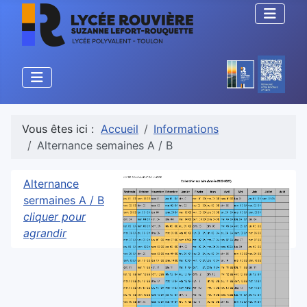
Vous êtes ici :
Accueil
Informations
Alternance semaines A / B
Alternance
sermaines A / B
cliquer pour
agrandir