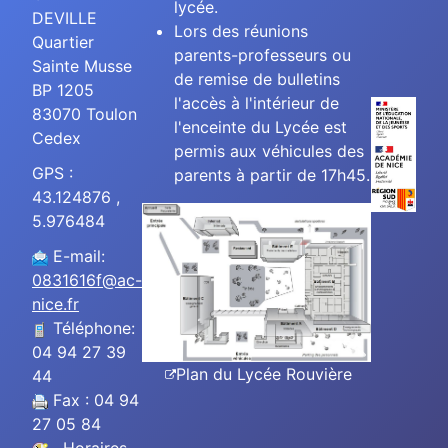
lycée.
DEVILLE
Lors des réunions
Quartier
parents-professeurs ou
Sainte Musse
de remise de bulletins
BP 1205
l'accès à l'intérieur de
83070 Toulon
l'enceinte du Lycée est
Cedex
permis aux véhicules des
GPS :
parents à partir de 17h45.
43.124876 ,
5.976484
E-mail:
0831616f@ac-
nice.fr
Téléphone:
04 94 27 39
Plan du Lycée Rouvière
44
Fax : 04 94
27 05 84