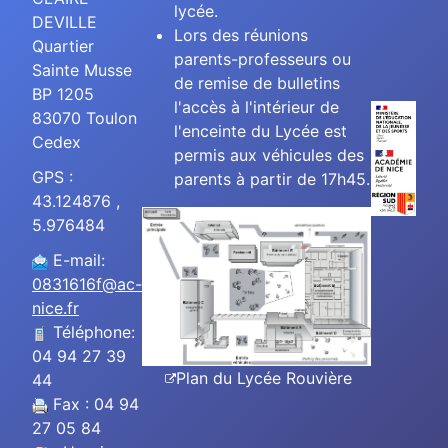
lycée.
DEVILLE
Lors des réunions
Quartier
parents-professeurs ou
Sainte Musse
de remise de bulletins
BP 1205
l'accès à l'intérieur de
83070 Toulon
l'enceinte du Lycée est
Cedex
permis aux véhicules des
GPS :
parents à partir de 17h45.
43.124876 ,
5.976484
E-mail:
0831616f@ac-
nice.fr
Téléphone:
04 94 27 39
Plan du Lycée Rouvière
44
Fax : 04 94
27 05 84