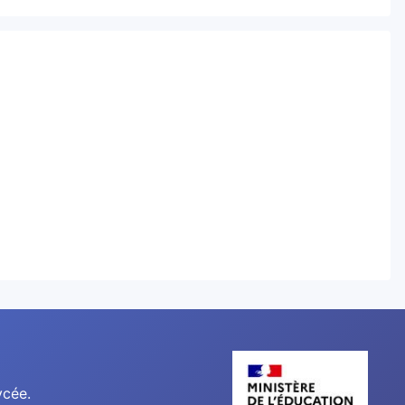
ycée.