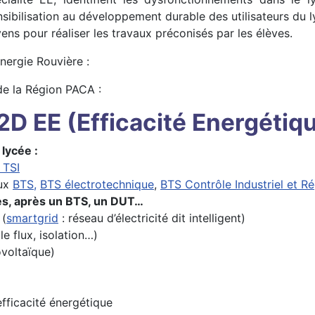
ensibilisation au développement durable des utilisateurs du
ns pour réaliser les travaux préconisés par les élèves.
nergie Rouvière :
de la Région PACA :
2D EE (Efficacité Energétiq
lycée :
 TSI
aux
BTS,
BTS électrotechnique
,
BTS Contrôle Industriel et R
les, après un BTS, un DUT…
 (
smartgrid
: réseau d’électricité dit intelligent)
 flux, isolation…)
ovoltaïque)
’efficacité énergétique