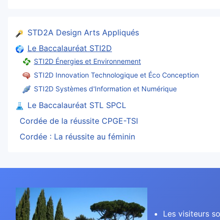
STD2A Design Arts Appliqués
Le Baccalauréat STI2D
STI2D Énergies et Environnement
STI2D Innovation Technologique et Éco Conception
STI2D Systèmes d'Information et Numérique
Le Baccalauréat STL SPCL
Cordée de la réussite CPGE-TSI
Cordée : La réussite au féminin
Les visiteurs so