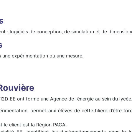
s
ent : logiciels de conception, de simulation et de dimensio
s
 à une expérimentation ou une mesure.
Rouvière
I2D EE ont formé une Agence de l’énergie au sein du lycée
rimentation, permet aux élèves de cette filière d’être fo
le client est la Région PACA.
cialité EE, identifient les dysfonctionnements dans le 