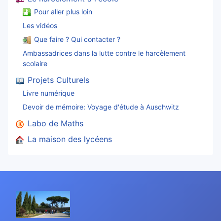
Pour aller plus loin
Les vidéos
Que faire ? Qui contacter ?
Ambassadrices dans la lutte contre le harcèlement
scolaire
Projets Culturels
Livre numérique
Devoir de mémoire: Voyage d'étude à Auschwitz
Labo de Maths
La maison des lycéens