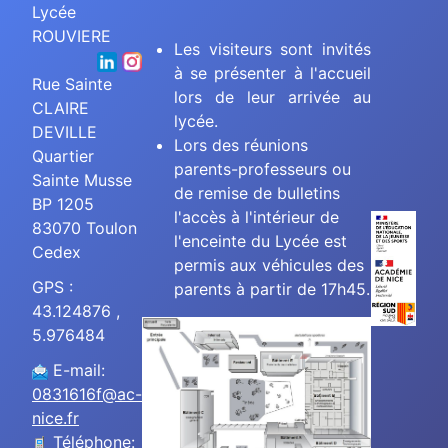
Lycée
ROUVIERE
Les visiteurs sont invités
à se présenter à l'accueil
Rue Sainte
lors de leur arrivée au
CLAIRE
lycée.
DEVILLE
Lors des réunions
Quartier
parents-professeurs ou
Sainte Musse
de remise de bulletins
BP 1205
l'accès à l'intérieur de
83070 Toulon
l'enceinte du Lycée est
Cedex
permis aux véhicules des
GPS :
parents à partir de 17h45.
43.124876 ,
5.976484
E-mail:
0831616f@ac-
nice.fr
Téléphone: