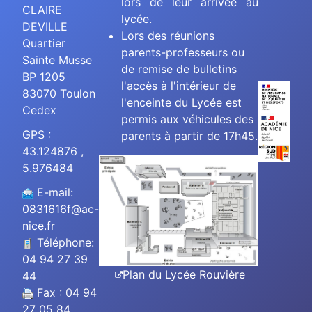
lors de leur arrivée au
CLAIRE
lycée.
DEVILLE
Lors des réunions
Quartier
parents-professeurs ou
Sainte Musse
de remise de bulletins
BP 1205
l'accès à l'intérieur de
83070 Toulon
l'enceinte du Lycée est
Cedex
permis aux véhicules des
GPS :
parents à partir de 17h45.
43.124876 ,
5.976484
E-mail:
0831616f@ac-
nice.fr
Téléphone:
04 94 27 39
Plan du Lycée Rouvière
44
Fax : 04 94
27 05 84