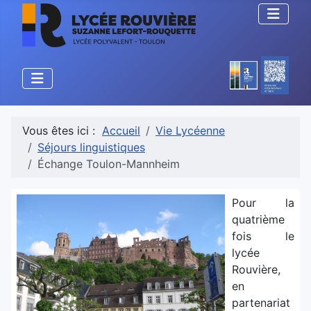
Vous êtes ici :
Accueil
Vie Lycéenne
Séjours linguistiques
Échange Toulon-Mannheim
Pour la
quatrième
fois le
lycée
Rouvière,
en
partenariat