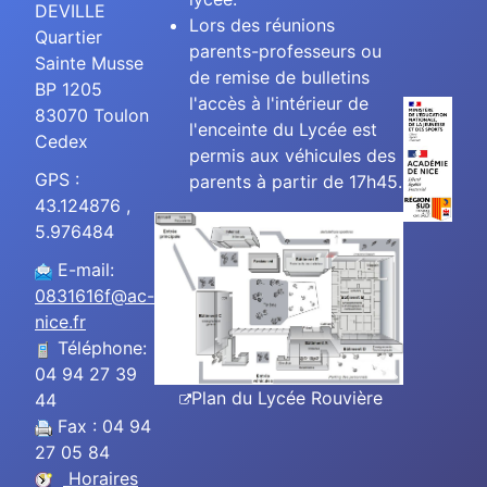
DEVILLE
Lors des réunions
Quartier
parents-professeurs ou
Sainte Musse
de remise de bulletins
BP 1205
l'accès à l'intérieur de
83070 Toulon
l'enceinte du Lycée est
Cedex
permis aux véhicules des
GPS :
parents à partir de 17h45.
43.124876 ,
5.976484
E-mail:
0831616f@ac-
nice.fr
Téléphone:
04 94 27 39
Plan du Lycée Rouvière
44
Fax : 04 94
27 05 84
Horaires