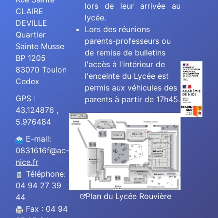
lors de leur arrivée au
CLAIRE
lycée.
DEVILLE
Lors des réunions
Quartier
parents-professeurs ou
Sainte Musse
de remise de bulletins
BP 1205
l'accès à l'intérieur de
83070 Toulon
l'enceinte du Lycée est
Cedex
permis aux véhicules des
GPS :
parents à partir de 17h45.
43.124876 ,
5.976484
E-mail:
0831616f@ac-
nice.fr
Téléphone:
04 94 27 39
Plan du Lycée Rouvière
44
Fax : 04 94