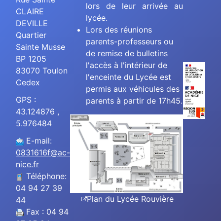
lors de leur arrivée au
CLAIRE
lycée.
DEVILLE
Lors des réunions
Quartier
parents-professeurs ou
Sainte Musse
de remise de bulletins
BP 1205
l'accès à l'intérieur de
83070 Toulon
l'enceinte du Lycée est
Cedex
permis aux véhicules des
GPS :
parents à partir de 17h45.
43.124876 ,
5.976484
E-mail:
0831616f@ac-
nice.fr
Téléphone:
04 94 27 39
Plan du Lycée Rouvière
44
Fax : 04 94