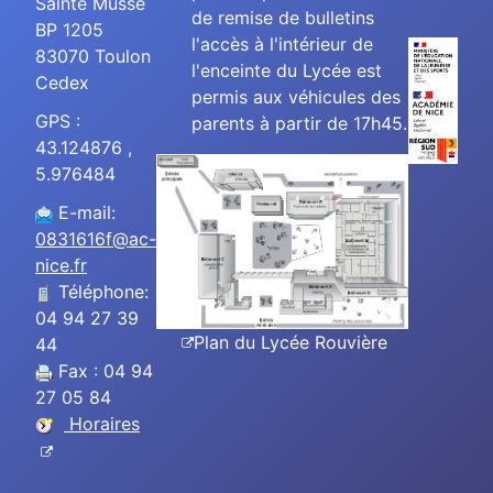
Sainte Musse
de remise de bulletins
BP 1205
l'accès à l'intérieur de
83070 Toulon
l'enceinte du Lycée est
Cedex
permis aux véhicules des
GPS :
parents à partir de 17h45.
43.124876 ,
5.976484
E-mail:
0831616f@ac-
nice.fr
Téléphone:
04 94 27 39
Plan du Lycée Rouvière
44
Fax : 04 94
27 05 84
Horaires