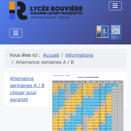
Vous êtes ici :
Accueil
Informations
Alternance semaines A / B
Alternance
sermaines A / B
cliquer pour
agrandir