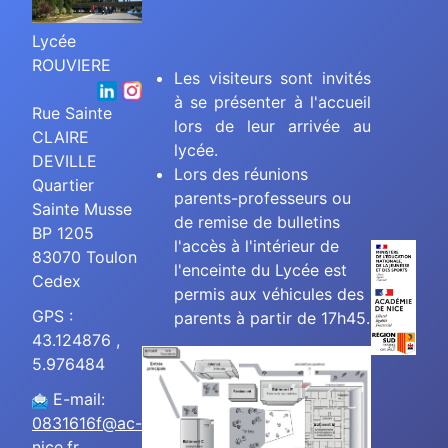
Lycée
ROUVIERE
Les visiteurs sont invités
à se présenter à l'accueil
Rue Sainte
lors de leur arrivée au
CLAIRE
lycée.
DEVILLE
Lors des réunions
Quartier
parents-professeurs ou
Sainte Musse
de remise de bulletins
BP 1205
l'accès à l'intérieur de
83070 Toulon
l'enceinte du Lycée est
Cedex
permis aux véhicules des
GPS :
parents à partir de 17h45.
43.124876 ,
5.976484
E-mail:
0831616f@ac-
nice.fr