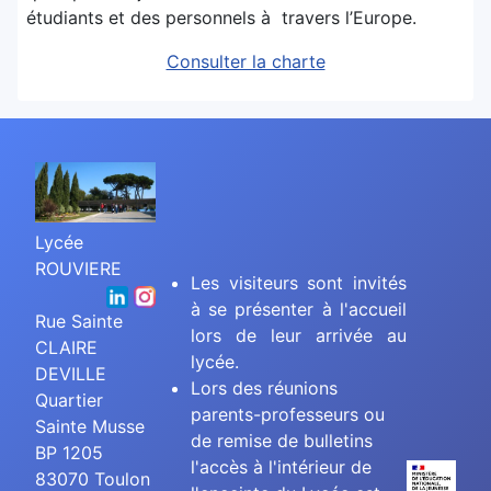
étudiants et des personnels à travers l’Europe.
Consulter la charte
Lycée
ROUVIERE
Les visiteurs sont invités
à se présenter à l'accueil
Rue Sainte
lors de leur arrivée au
CLAIRE
lycée.
DEVILLE
Lors des réunions
Quartier
parents-professeurs ou
Sainte Musse
de remise de bulletins
BP 1205
l'accès à l'intérieur de
83070 Toulon