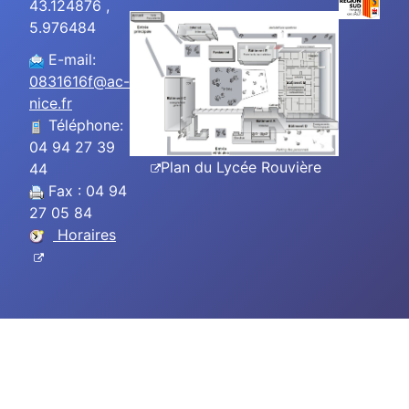
43.124876 ,
5.976484
E-mail:
0831616f@ac-
nice.fr
Téléphone:
04 94 27 39
Plan du Lycée Rouvière
44
Fax : 04 94
27 05 84
Horaires