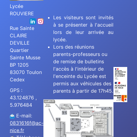
Lycée
ROUVIERE
Les visiteurs sont invités
à se présenter à l'accueil
Rue Sainte
lors de leur arrivée au
CLAIRE
lycée.
DEVILLE
Lors des réunions
Quartier
parents-professeurs ou
Sainte Musse
de remise de bulletins
BP 1205
l'accès à l'intérieur de
83070 Toulon
l'enceinte du Lycée est
Cedex
permis aux véhicules des
GPS :
parents à partir de 17h45.
43.124876 ,
5.976484
E-mail:
0831616f@ac-
nice.fr