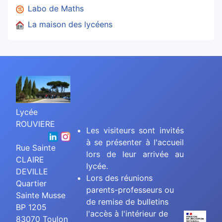
Labo de Maths
La maison des lycéens
Lycée
ROUVIERE
Les visiteurs sont invités
à se présenter à l'accueil
Rue Sainte
lors de leur arrivée au
CLAIRE
lycée.
DEVILLE
Lors des réunions
Quartier
parents-professeurs ou
Sainte Musse
de remise de bulletins
BP 1205
l'accès à l'intérieur de
83070 Toulon