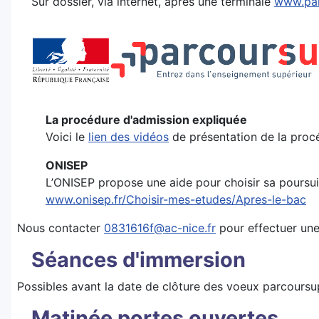
Sur dossier, via internet, après une terminale
www.par
La procédure d'admission expliquée
Voici le
lien des vidéos
de présentation de la proc
ONISEP
L’ONISEP propose une aide pour choisir sa poursui
www.onisep.fr/Choisir-mes-etudes/Apres-le-bac
Nous contacter
0831616f@ac-nice.fr
pour effectuer une
Séances d'immersion
Possibles avant la date de clôture des voeux parcoursu
Matinée portes ouvertes