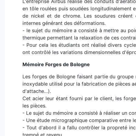
L'entreprise Airbus réalise des conduits d'aérati
en tôle roulées puis soudées longitudinalement e
de nickel et de chrome. Les soudures créent 
internes générant des déformations.
- le sujet du mémoire a consisté à mettre au poi
thermique permettant la relaxation de ces contrai
- Pour cela les étudiants ont réalisé divers cycl
ont contrôlé les variations dimensionnelles d'épro
Mémoire Forges de Bologne
Les forges de Bologne faisant partie du groupe m
inoxydable utilisé pour la fabrication de pièces a
d'attache…).
Cet acier leur étant fourni par le client, les f
les pièces.
- Le sujet du mémoire a consisté à réaliser un c
- Une étude micrographique comparative entre les
- Tout d'abord il a fallu contrôler la propreté inc
trempé et revenu.