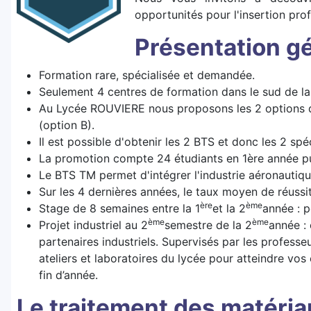
opportunités pour l'insertion prof
Présentation gé
Formation rare, spécialisée et demandée.
Seulement 4 centres de formation dans le sud de la 
Au Lycée ROUVIERE nous proposons les 2 options du
(option B).
Il est possible d'obtenir les 2 BTS et donc les 2 spé
La promotion compte 24 étudiants en 1ère année pu
Le BTS TM permet d'intégrer l'industrie aéronautique
Sur les 4 dernières années, le taux moyen de réussi
ère
ème
Stage de 8 semaines entre la 1
et la 2
année : p
ème
ème
Projet industriel au 2
semestre de la 2
année :
partenaires industriels. Supervisés par les profes
ateliers et laboratoires du lycée pour atteindre vo
fin d’année.
Le traitement des matéria