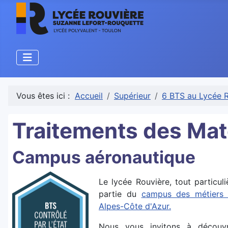
Vous êtes ici :
Accueil
Supérieur
6 BTS au Lycée 
Traitements des Mat
Campus aéronautique
Le lycée Rouvière, tout particul
partie du
campus des métiers e
Alpes-Côte d'Azur.
Nous vous invitons à découvr