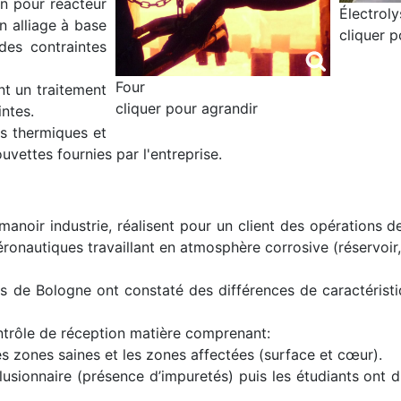
on pour réacteur
Électroly
n alliage à base
cliquer p
des contraintes
Four
nt un traitement
cliquer pour agrandir
ntes.
es thermiques et
uvettes fournies par l'entreprise.
anoir industrie, réalisent pour un client des opérations d
éronautiques travaillant en atmosphère corrosive (réservoir,
orges de Bologne ont constaté des différences de caractéris
ontrôle de réception matière comprenant:
 zones saines et les zones affectées (surface et cœur).
lusionnaire (présence d’impuretés) puis les étudiants ont du 