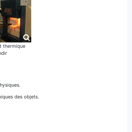
t thermique
ndir
physiques.
piques des objets.