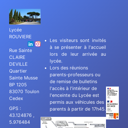
Lycée
ROUVIERE
Les visiteurs sont invités
à se présenter à l'accueil
Rue Sainte
lors de leur arrivée au
CLAIRE
lycée.
DEVILLE
Lors des réunions
Quartier
parents-professeurs ou
Sainte Musse
de remise de bulletins
BP 1205
l'accès à l'intérieur de
83070 Toulon
l'enceinte du Lycée est
Cedex
permis aux véhicules des
GPS :
parents à partir de 17h45.
43.124876 ,
5.976484