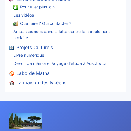
Pour aller plus loin
Les vidéos
Que faire ? Qui contacter ?
Ambassadrices dans la lutte contre le harcèlement
scolaire
Projets Culturels
Livre numérique
Devoir de mémoire: Voyage d'étude à Auschwitz
Labo de Maths
La maison des lycéens