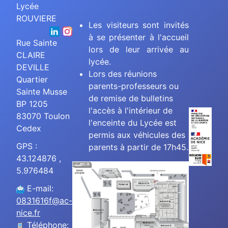
Lycée
ROUVIERE
Les visiteurs sont invités
à se présenter à l'accueil
Rue Sainte
lors de leur arrivée au
CLAIRE
lycée.
DEVILLE
Lors des réunions
Quartier
parents-professeurs ou
Sainte Musse
de remise de bulletins
BP 1205
l'accès à l'intérieur de
83070 Toulon
l'enceinte du Lycée est
Cedex
permis aux véhicules des
GPS :
parents à partir de 17h45.
43.124876 ,
5.976484
E-mail:
0831616f@ac-
nice.fr
Téléphone: