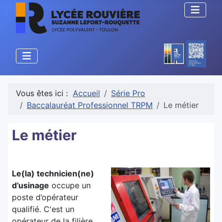
Vous êtes ici :
Accueil
Série Pro
Baccalauréat Professionnel TRPM
Le métier
Le métier
Le(la) technicien(ne)
d’usinage
occupe un
poste d’opérateur
qualifié. C'est un
opérateur de la filière