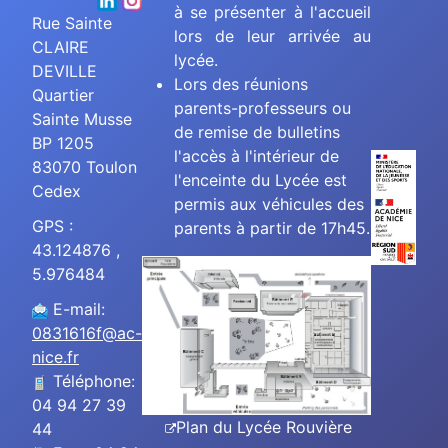
à se présenter à l'accueil
Rue Sainte
lors de leur arrivée au
CLAIRE
lycée.
DEVILLE
Lors des réunions
Quartier
parents-professeurs ou
Sainte Musse
de remise de bulletins
BP 1205
l'accès à l'intérieur de
83070 Toulon
l'enceinte du Lycée est
Cedex
permis aux véhicules des
GPS :
parents à partir de 17h45.
43.124876 ,
5.976484
E-mail:
0831616f@ac-
nice.fr
Téléphone:
04 94 27 39
Plan du Lycée Rouvière
44