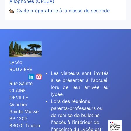
Allophones (UPE2A)
Cycle préparatoire à la classe de seconde
Lycée
ROUVIERE
Les visiteurs sont invités
à se présenter à l'accueil
Rue Sainte
lors de leur arrivée au
CLAIRE
lycée.
DEVILLE
Lors des réunions
Quartier
parents-professeurs ou
Sainte Musse
de remise de bulletins
BP 1205
l'accès à l'intérieur de
83070 Toulon
l'enceinte du Lycée est