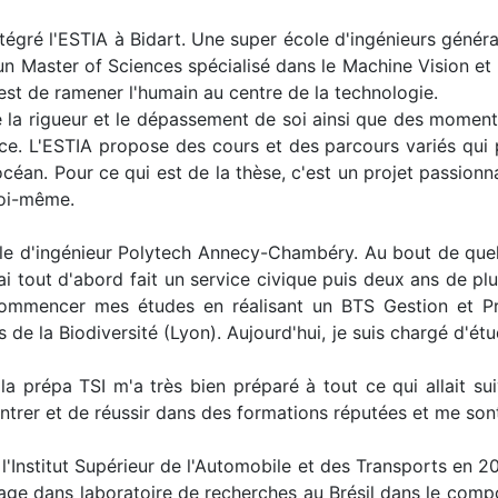
intégré l'ESTIA à Bidart. Une super école d'ingénieurs gén
n Master of Sciences spécialisé dans le Machine Vision et l'i
est de ramener l'humain au centre de la technologie.
 la rigueur et le dépassement de soi ainsi que des moments
ouce. L'ESTIA propose des cours et des parcours variés qui
céan. Pour ce qui est de la thèse, c'est un projet passion
soi-même.
cole d'ingénieur Polytech Annecy-Chambéry. Au bout de quelq
J'ai tout d'abord fait un service civique puis deux ans de
commencer mes études en réalisant un BTS Gestion et Pro
s de la Biodiversité (Lyon). Aujourd'hui, je suis chargé d'
 la prépa TSI m'a très bien préparé à tout ce qui allait s
entrer et de réussir dans des formations réputées et me sont
é l'Institut Supérieur de l'Automobile et des Transports en 2
 stage dans laboratoire de recherches au Brésil dans le com