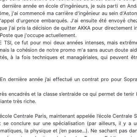
rnière année en école d'ingénieurs, je suis parti en Anda
me, j'ai commencé ma carrière d'ingénieur au sein d'Aston 
d'appel d'urgence embarqués. J'ai ensuite été envoyé chez
ue j'ai pris la décision de quitter AKKA pour directement i
 Poste que j'occupe actuellement.
SI, ce fut pour moi deux années intenses, mais extrêmem
s mais la cohésion de notre promo m'a sans aucun doute aidé
lités, à la fois techniques et managériales, qui peuvent ê
. En dernière année j’ai effectué un contrat pro pour Sopr
 très encadrés et la classe s’entraide ce qui permet de teni
ante très riche.
 l’école Centrale Paris, maintenant appelée l’école Centrale 
 se conclure sur une spécialisation (par ailleurs, il y a
hématiques, la physique et j’en passe...). Ne sachant pas da