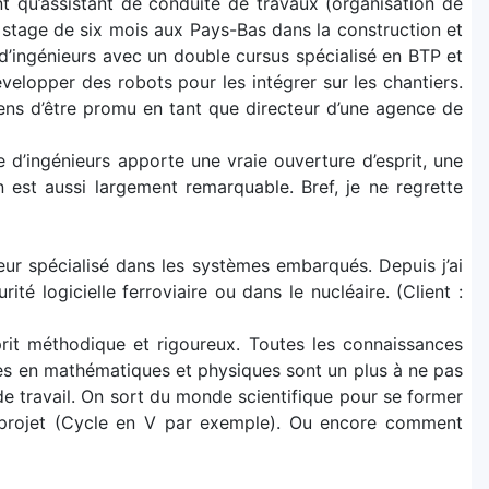
 qu’assistant de conduite de travaux (organisation de
 un stage de six mois aux Pays-Bas dans la construction et
e d’ingénieurs avec un double cursus spécialisé en BTP et
elopper des robots pour les intégrer sur les chantiers.
iens d’être promu en tant que directeur d’une agence de
e d’ingénieurs apporte une vraie ouverture d’esprit, une
n est aussi largement remarquable. Bref, je ne regrette
ieur spécialisé dans les systèmes embarqués. Depuis j’ai
ité logicielle ferroviaire ou dans le nucléaire. (Client :
rit méthodique et rigoureux. Toutes les connaissances
es en mathématiques et physiques sont un plus à ne pas
 de travail. On sort du monde scientifique pour se former
n projet (Cycle en V par exemple). Ou encore comment