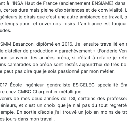
nant à l'INSA Haut de France (anciennement ENSIAME) dans 
, certes dure mais pleine d’expériences et de convivialité.
ingénieurs je dirais que c'est une autre ambiance de travail,
le temps pour retrouver nos loisirs. L'ambiance est toujo
udes.
ENSMM Besançon, diplômé en 2016. J’ai ensuite travaillé en
e d’atelier de production « parachèvement » (Fonderie Véni
on souvenir des années prépa, si c’était à refaire je re
ins camarades de prépa sont restés aujourd’hui de très bon
e peut pas dire que je sois passionné par mon métier.
17 École ingénieur généraliste ESIGELEC spécialité Én
aire chez CMBC Charpentier métallique.
venirs de mes deux années de TSI, certains des professe
ngénieurs, et c'est un choix que je n'ai pas du tout regret
xemple. En sortie d’école j'ai trouvé un job en moins de t
es jours dans mon travail.