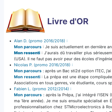
Livre d'OR
Alan D. (promo 2016/2018) :
Mon parcours
: Je suis actuellement en dernière a
Mon ressenti
: J'aurais dû travailler plus sérieuse
(USA). Il ne faut pas avoir peur des écoles d'ingéni
Nicolas P. (promo 2016/2018) :
Mon parcours
: après un Bac sti2d option ITEC, j’a
Mon ressenti
: La prépa est une étape compliquée à
Associations en tous genres, vie étudiante, cours sp
Fabien L. (promo 2012/2014) :
Mon parcours
: après la Prépa, j'ai intégré l'ISEN
ma 1ère année). Je me suis ensuite spécialisé en
professionnalisation chez STMicroelectronics à Rou