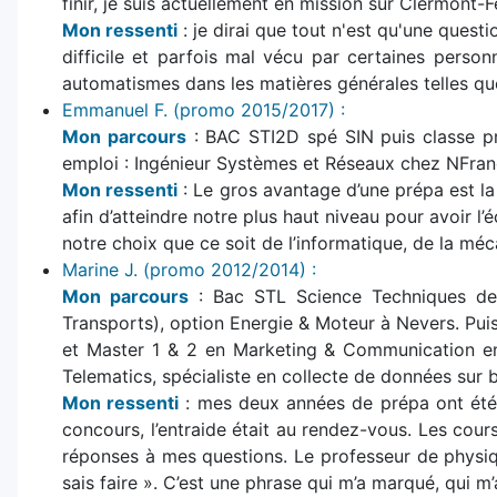
finir, je suis actuellement en mission sur Clermont-
Mon ressenti
: je dirai que tout n'est qu'une quest
difficile et parfois mal vécu par certaines perso
automatismes dans les matières générales telles que 
Emmanuel F. (promo 2015/2017) :
Mon parcours
: BAC STI2D spé SIN puis classe pr
emploi : Ingénieur Systèmes et Réseaux chez NFra
Mon ressenti
: Le gros avantage d’une prépa est l
afin d’atteindre notre plus haut niveau pour avoir l’
notre choix que ce soit de l’informatique, de la mé
Marine J. (promo 2012/2014) :
Mon parcours
: Bac STL Science Techniques de L
Transports), option Energie & Moteur à Nevers. Pu
et Master 1 & 2 en Marketing & Communication en
Telematics, spécialiste en collecte de données sur b
Mon ressenti
: mes deux années de prépa ont été p
concours, l’entraide était au rendez-vous. Les cours,
réponses à mes questions. Le professeur de physiqu
sais faire ». C’est une phrase qui m’a marqué, qui m