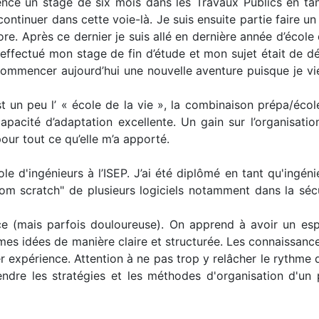
cé un stage de six mois dans les Travaux Publics en tant
e continuer dans cette voie-là. Je suis ensuite partie faire
ore. Après ce dernier je suis allé en dernière année d’écol
ffectué mon stage de fin d’étude et mon sujet était de dév
 commencer aujourd’hui une nouvelle aventure puisque je v
st un peu l’ « école de la vie », la combinaison prépa/écol
apacité d’adaptation excellente. Un gain sur l’organisatio
ur tout ce qu’elle m’a apporté.
le d'ingénieurs à l’ISEP. J’ai été diplômé en tant qu'ingén
from scratch" de plusieurs logiciels notamment dans la sécur
 (mais parfois douloureuse). On apprend à avoir un esp
es idées de manière claire et structurée. Les connaissanc
per expérience. Attention à ne pas trop y relâcher le rythme
endre les stratégies et les méthodes d'organisation d'u