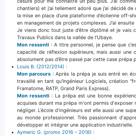
césure pour me connaitre un peu plus. J’ai commen
chantiers) et j’ai tellement adoré que j’ai décidé d
la mise en place d’une plateforme d’éolienne off-sh
en management de projets complexes. J’ai ensuite e
Je viens donc tout juste d’être diplômé et je vais
Travaux Publics dans la vallée de l’Ubaye.
Mon ressenti
: A titre personnel, je pense que c’e
capacité de réflexion supérieure, mais aussi une c
absolument pas d’être passé par cette case prépa po
Louis B. (2012/2014) :
Mon parcours
: Après la prépa je suis entré en éco
travaillé en tant qu’Ingénieur Logiciels, création "
Framatome, RATP, Grand Paris Express).
Mon ressenti
: La prépa est une bonne expérience
acquises durant ma prépa m'ont permis d'exposer m
négliger. L’école d'ingénieurs est elle aussi une su
au monde professionnel. Très passionnant d'appr
développer et intégrer une application industrielle.
Aymeric G. (promo 2016 – 2018) :