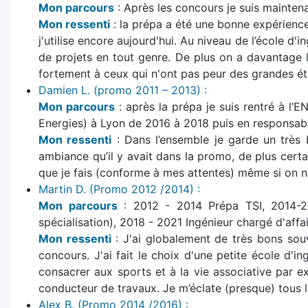
Mon parcours
: Après les concours je suis mainte
Mon ressenti
: la prépa a été une bonne expérience
j'utilise encore aujourd'hui. Au niveau de l’école d'
de projets en tout genre. De plus on a davantage 
fortement à ceux qui n'ont pas peur des grandes ét
Damien L. (promo 2011 – 2013) :
Mon parcours
: après la prépa je suis rentré à l’
Energies) à Lyon de 2016 à 2018 puis en responsabl
Mon ressenti
: Dans l’ensemble je garde un très b
ambiance qu’il y avait dans la promo, de plus certa
que je fais (conforme à mes attentes) même si on n
Martin D. (Promo 2012 /2014) :
Mon parcours
: 2012 - 2014 Prépa TSI, 2014-20
spécialisation), 2018 - 2021 Ingénieur chargé d'aff
Mon ressenti
: J'ai globalement de très bons sou
concours. J'ai fait le choix d'une petite école d'i
consacrer aux sports et à la vie associative par e
conducteur de travaux. Je m’éclate (presque) tous l
Alex B. (Promo 2014 /2016) :