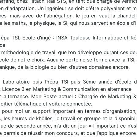
Ferrand, chez Hitachi Rail STS, en tant que chargé de vérific
ion d'adaptation. Un ingénieur se doit d'être polyvalent et 
nnes, mais avec de l'abnégation, le jeu en vaut la chand
les maths, la physique, la SI, qui nous servent en école d'i
épa TSI. Ecole d’ingé : INSA Toulouse Informatique et R
nce
a méthodologie de travail que l’on développe durant ces d
école de notre choix. Aucune porte ne se ferme avec la TSI, 
canique, de la biologie ou bien d’autres domaines encore.
aboratoire puis Prépa TSI puis 3ème année d’école d’in
is Licence 3 en Marketing & Communication en alternance
 alternance. Mon Poste actuel : Chargée de Marketing &
oitier télématique et voiture connectée.
our moi un support important en termes d’organisation, de
 les heures de khôlles, le travail en groupe et la disponibi
e de seconde année, m’a dit un jour « l’important ce n’est
’a permis de réussir mon concours, et que j’applique encore 