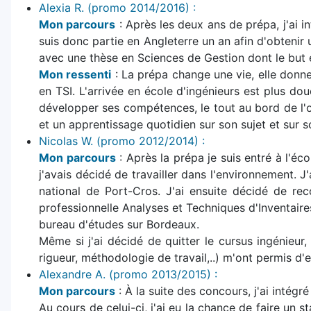
Alexia R. (promo 2014/2016) :
Mon parcours
: Après les deux ans de prépa, j'ai 
suis donc partie en Angleterre un an afin d'obtenir u
avec une thèse en Sciences de Gestion dont le but 
Mon ressenti
: La prépa change une vie, elle donne
en TSI. L'arrivée en école d'ingénieurs est plus d
développer ses compétences, le tout au bord de l'o
et un apprentissage quotidien sur son sujet et sur 
Nicolas W. (promo 2012/2014) :
Mon parcours
: Après la prépa je suis entré à l'é
j'avais décidé de travailler dans l'environnement. 
national de Port-Cros. J'ai ensuite décidé de re
professionnelle Analyses et Techniques d'Inventaire
bureau d'études sur Bordeaux.
Même si j'ai décidé de quitter le cursus ingénieur,
rigueur, méthodologie de travail,..) m'ont permis d'
Alexandre A. (promo 2013/2015) :
Mon parcours
: À la suite des concours, j'ai intégr
Au cours de celui-ci, j'ai eu la chance de faire un