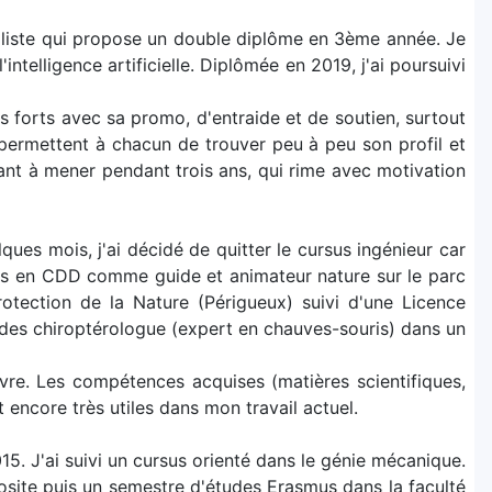
éraliste qui propose un double diplôme en 3ème année. Je
ntelligence artificielle. Diplômée en 2019, j'ai poursuivi
 forts avec sa promo, d'entraide et de soutien, surtout
 permettent à chacun de trouver peu à peu son profil et
nant à mener pendant trois ans, qui rime avec motivation
ues mois, j'ai décidé de quitter le cursus ingénieur car
 plus en CDD comme guide et animateur nature sur le parc
tection de la Nature (Périgueux) suivi d'une Licence
études chiroptérologue (expert en chauves-souris) dans un
uivre. Les compétences acquises (matières scientifiques,
 encore très utiles dans mon travail actuel.
015. J'ai suivi un cursus orienté dans le génie mécanique.
posite puis un semestre d'études Erasmus dans la faculté